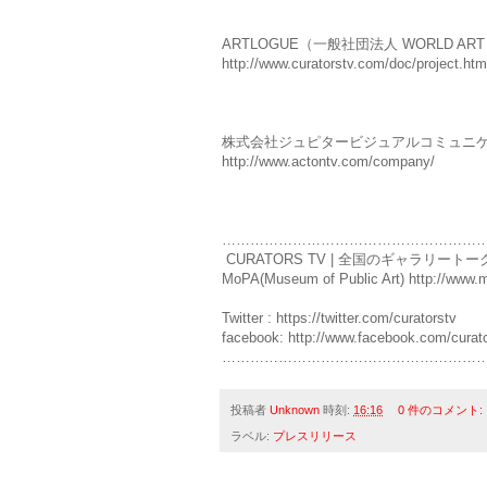
ARTLOGUE（一般社団法人 WORLD ART 
http://www.curatorstv.com/doc/project.htm
株式会社ジュピタービジュアルコミュニ
http://www.actontv.com/company/
………………………………………………
CURATORS TV | 全国のギャラリートークを美
MoPA(Museum of Public Art) http://www.m
Twitter : https://twitter.com/curatorstv
facebook: http://www.facebook.com/curat
………………………………………………
投稿者
Unknown
時刻:
16:16
0 件のコメント:
ラベル:
プレスリリース