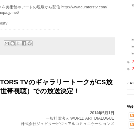
…………………………………………
術館やアートの現場から配信 http://www.curatorstv.com/
opa.jp.net/
orstv
…………………………………………
►
►
TORS TVのギャラリートークがCS放
この
5万世帯視聴）での放送決定！
登録
2014年5月1日
一般社団法人 WORLD ART DIALOGUE
株式会社ジュピタービジュアルコミュニケーションズ