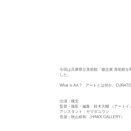
今回は兵庫県立美術館「榎忠展 美術館を
した。
What is Art ? アートとは何か、CU
出演：榎忠
監督・撮影・編集：鈴木大輔 （アートイノ
アシスタント：ヤマダユウジ
音楽：秋山裕和 （H/MIX GALLERY）