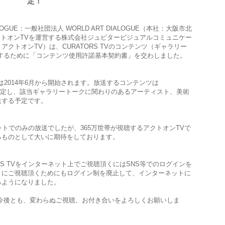
定！
OGUE：一般社団法人 WORLD ART DIALOGUE（本社：大阪市北
アクトオンTVを運営する株式会社ジュピタービジュアルコミュニケー
クトオンTV）は、CURATORS TVのコンテンツ（ギャラリー
するために「コンテンツ使用許諾基本契約書」を交わしました。
放送は2014年6月から開始されます。放送するコンテンツは
上選定し、該当ギャラリートークに関わりのあるアーティスト、美術
送する予定です。
ネットでのみの放送でしたが、365万世帯が視聴するアクトオンTVで
るものとして大いに期待をしております。
RS TVをインターネット上でご視聴頂くにはSNS等でのログインを
々にご視聴頂くためにもログイン制を廃止して、インターネットに
るようになりました。
今後とも、変わらぬご視聴、お付き合いをよろしくお願いしま