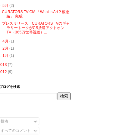
▼
5月
(2)
CURATORS TV CM 「What is Art ? 榎忠
編」 完成
プレスリリース：CURATORS TVのギャ
ラリートークがCS放送アクトオン
TV（365万世帯視聴）...
►
4月
(1)
►
2月
(1)
►
1月
(1)
2013
(7)
2012
(9)
ブログを検索
投稿
すべてのコメント