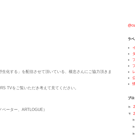
@cu
ラベ
野生化する」を配信させて頂いている、榎忠さんにご協力頂きま
RATORS TVをご覧いただき考えて見てください。
ブロ
►
ベーター、ARTLOGUE）
▼