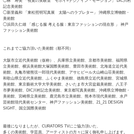
◯林 寿美 「視覚の実験室 モホイ=ナジ／イン・モーション」 DIC川村
記念美術館
◯新里義和 「東松照明写真展 太陽へのラブレター」 沖縄県立博物館・
美術館
◯浜田久仁雄 「感じる服 考える服：東京ファッションの現在形 」 神戸
ファッション美術館
これまでご協力頂いた美術館（順不同）
大阪市立近代美術館（仮称）、兵庫県立美術館、京都市美術館、福岡県
立美術館、横浜美術館大塚国際美術館、豊田市美術館、北海道立近代美
術館、丸亀市猪熊弦一郎現代美術館、アサヒビール大山崎山荘美術館、
和歌山県立近代美術館、ふくやま美術館、徳島県立近代美術館、宮城県
美術館、東京藝術大学大学美術館、さいたま市大宮盆栽美術館、八王子
市夢美術館、DIC川村記念美術館、東京都写真美術館、沖縄県立博物館・
美術館、宮崎県立美術館、鹿児島市立美術館、熊本市現代美術館、水戸
芸術館現代美術センター、神戸ファッション美術館、21_21 DESIGN
SIGHT、国立国際美術館
最後になりましたが、CURATORS TVにご協力頂いた、
多くの美術館、学芸員、アーティストの方々に深く御礼申し上げます。