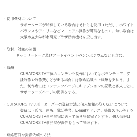
・使用機材について
サポーターズが所有している場合はそれらを使用（ただし、ホワイト
バランスやアイリスなどマニュアル操作が可能なもの）。無い場合は
大阪市立大学都市研究プラザ所有機材を貸し出す。
・取材、対象の範囲
ギャラリートーク及びアートイベントやシンポジウムなども含む。
・報酬
主体のコンテンツ制作においてはボランティア。受
CURATORS TV
託制作や制作費などが出る場合には別途協議の上報酬を支払う。ま
た、制作者にはコンテンツページにキャプションの記載と各人ごとに
サポーターズページの提供をする。
・
CURATORS TV
サポーターズへの
登録方法と個人情報の取り扱いについて
登録は（氏名、住所、電話番号、
アドレス、撮影スキル等）を
E-mail
事務局宛に送って頂き登録完了とする。個人情報は
CURATORS TV
事務局が責任をもって管理する。
CURATORS TV
・連絡窓口や撮影依頼の方法