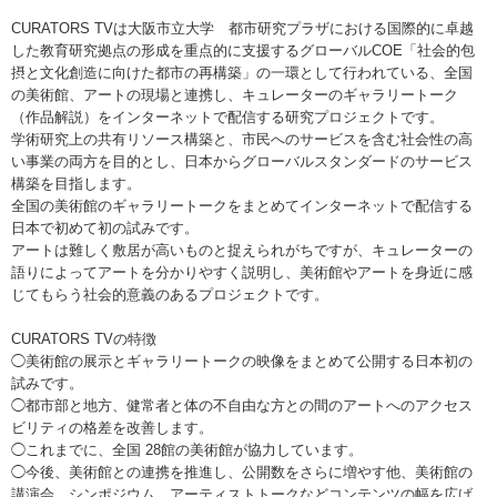
CURATORS TVは大阪市立大学 都市研究プラザにおける国際的に卓越
した教育研究拠点の形成を重点的に支援するグローバルCOE「社会的包
摂と文化創造に向けた都市の再構築」の一環として行われている、全国
の美術館、アートの現場と連携し、キュレーターのギャラリートーク
（作品解説）をインターネットで配信する研究プロジェクトです。
学術研究上の共有リソース構築と、市民へのサービスを含む社会性の高
い事業の両方を目的とし、日本からグローバルスタンダードのサービス
構築を目指します。
全国の美術館のギャラリートークをまとめてインターネットで配信する
日本で初めて初の試みです。
アートは難しく敷居が高いものと捉えられがちですが、キュレーターの
語りによってアートを分かりやすく説明し、美術館やアートを身近に感
じてもらう社会的意義のあるプロジェクトです。
CURATORS TVの特徴
◯美術館の展示とギャラリートークの映像をまとめて公開する日本初の
試みです。
◯都市部と地方、健常者と体の不自由な方との間のアートへのアクセス
ビリティの格差を改善します。
◯これまでに、全国 28館の美術館が協力しています。
◯今後、美術館との連携を推進し、公開数をさらに増やす他、美術館の
講演会、シンポジウム、アーティストトークなどコンテンツの幅を広げ