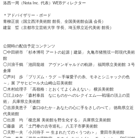
洛西一周（Nota Inc. 代表）WEBディレクター
＊アドバイザリー・ボード
青柳正規（国立西洋美術館 館長、全国美術館会議 会長）
建畠 晢（京都市立芸術大学 学長、埼玉県立近代美術 館長）
公開時の配信予定コンテンツ
◯中田耕市 「杉本博司 アートの起源｜建築」 丸亀市猪熊弦一郎現代美術
館
◯川浪千鶴 「池田龍雄 アヴァンギャルドの軌跡」 福岡県立美術館 ３号
倉庫
◯芦刈 歩 「プリズム・ラグ ～手塚愛子の糸、モネとシニャックの色
～」展 アサヒビール大山崎山荘美術館
◯木村絵理子 「高嶺格：とおくてよくみえない」 横浜美術館
◯江上ゆか 「森村泰昌 なにものかへのレクイエム──戦場の頂上の芸
術」 兵庫県立美術館
◯吉原美恵子 「森口ゆたか－あなたの心に手をさしのべて」 徳島県立近
代美術館
◯出原 均 「榎忠展 美術館を野生化する」 兵庫県立美術館
◯藤森 武 「土門拳の古寺巡礼」 八王子市夢美術館
◯天野一夫 「小川待子 ー 生まれたての＜うつわ＞」 豊田市美術館